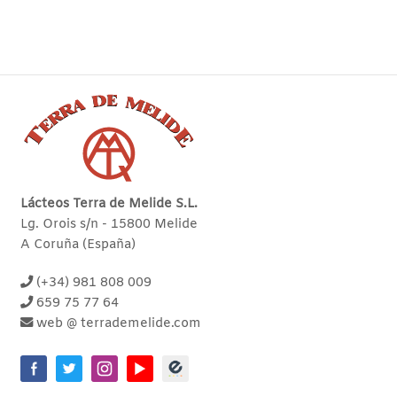
Lácteos Terra de Melide S.L.
Lg. Orois s/n - 15800 Melide
A Coruña (España)
(+34) 981 808 009
659 75 77 64
web @ terrademelide.com