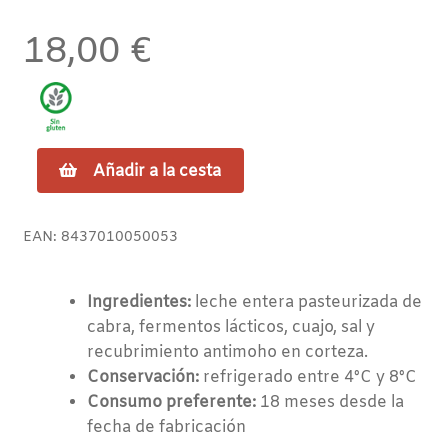
18,00
€
Queso
Añadir a la cesta
de
Cabra
cantidad
EAN:
8437010050053
Ingredientes:
leche entera pasteurizada de
cabra, fermentos lácticos, cuajo, sal y
recubrimiento antimoho en corteza.
Conservación:
refrigerado entre 4ºC y 8ºC
Consumo preferente:
18 meses desde la
fecha de fabricación