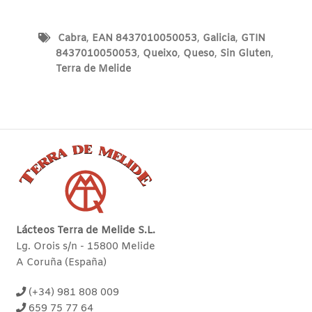
Cabra
,
EAN 8437010050053
,
Galicia
,
GTIN
8437010050053
,
Queixo
,
Queso
,
Sin Gluten
,
Terra de Melide
Lácteos Terra de Melide S.L.
Lg. Orois s/n - 15800 Melide
A Coruña (España)
(+34) 981 808 009
659 75 77 64