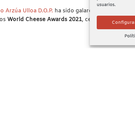
usuarios.
o Arzúa Ulloa D.O.P.
ha sido galardonado con el p
los
World Cheese Awards 2021
, celebrados en Ovi
Configura
Polít
Nuestros Quesos