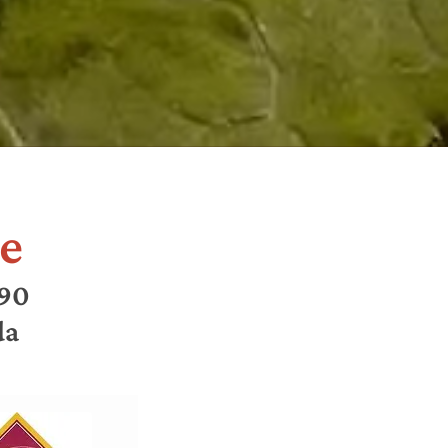
de
990
da