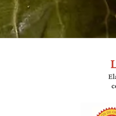
L
El
c