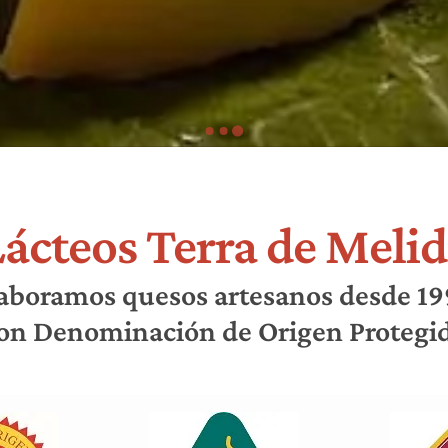
ácteos Terra de Meli
aboramos quesos artesanos desde 1
on Denominación de Origen Protegi