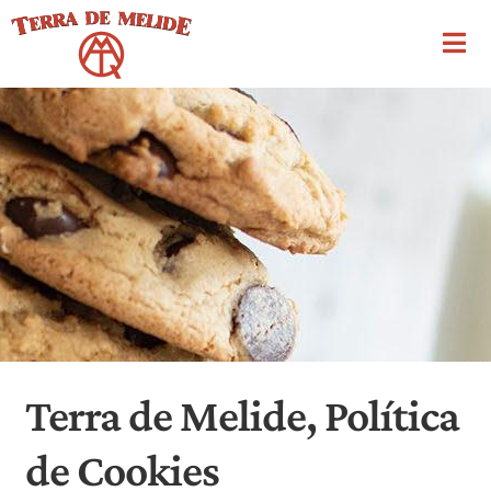
Ir
Ir
a
al
la
contenido
navegación
Terra de Melide, Política
de Cookies