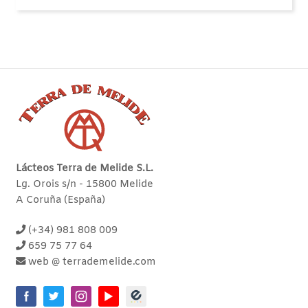
Lácteos Terra de Melide S.L.
Lg. Orois s/n - 15800 Melide
A Coruña (España)
(+34) 981 808 009
659 75 77 64
web @ terrademelide.com