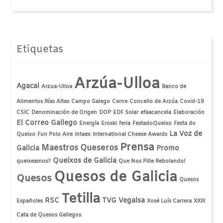
Etiquetas
Arzúa-Ulloa
Agacal
Arzua-Ulloa
Banco de
Alimentos Rías Altas
Campo Galego
Cerne
Concello de Arzúa
Covid-19
CSIC
Denominación de Origen
DOP
EDF Solar
efaacancela
Elaboración
El Correo Gallego
Energía
Eroski
feria
FestadoQueixo
Festa do
La Voz de
Queixo
Fun Polo Aire
Intaex
International Cheese Awards
Prensa
Maestros Queseros
Galicia
Promo
Queixos de Galicia
queixeamos?
Que Nos Pille Rebolando!
Quesos de Galicia
Quesos
Quesos
Tetilla
RSC
TVG
Vegalsa
Españoles
Xosé Luís Carrera
XXIII
Cata de Quesos Gallegos