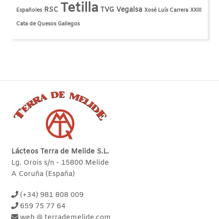
Tetilla
RSC
TVG
Vegalsa
Españoles
Xosé Luís Carrera
XXIII
Cata de Quesos Gallegos
Lácteos Terra de Melide S.L.
Lg. Orois s/n - 15800 Melide
A Coruña (España)
(+34) 981 808 009
659 75 77 64
web @ terrademelide.com