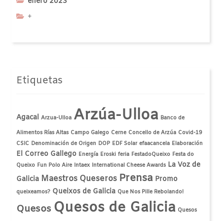
enero 2023
+
Etiquetas
Arzúa-Ulloa
Agacal
Arzua-Ulloa
Banco de
Alimentos Rías Altas
Campo Galego
Cerne
Concello de Arzúa
Covid-19
CSIC
Denominación de Origen
DOP
EDF Solar
efaacancela
Elaboración
El Correo Gallego
Energía
Eroski
feria
FestadoQueixo
Festa do
La Voz de
Queixo
Fun Polo Aire
Intaex
International Cheese Awards
Prensa
Maestros Queseros
Galicia
Promo
Queixos de Galicia
queixeamos?
Que Nos Pille Rebolando!
Quesos de Galicia
Quesos
Quesos