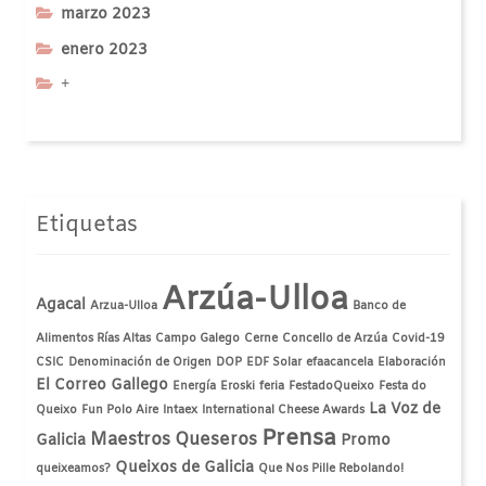
marzo 2023
enero 2023
+
Etiquetas
Arzúa-Ulloa
Agacal
Arzua-Ulloa
Banco de
Alimentos Rías Altas
Campo Galego
Cerne
Concello de Arzúa
Covid-19
CSIC
Denominación de Origen
DOP
EDF Solar
efaacancela
Elaboración
El Correo Gallego
Energía
Eroski
feria
FestadoQueixo
Festa do
La Voz de
Queixo
Fun Polo Aire
Intaex
International Cheese Awards
Prensa
Maestros Queseros
Galicia
Promo
Queixos de Galicia
queixeamos?
Que Nos Pille Rebolando!