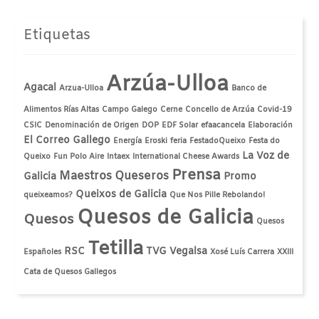
Etiquetas
Arzúa-Ulloa
Agacal
Arzua-Ulloa
Banco de
Alimentos Rías Altas
Campo Galego
Cerne
Concello de Arzúa
Covid-19
CSIC
Denominación de Origen
DOP
EDF Solar
efaacancela
Elaboración
El Correo Gallego
Energía
Eroski
feria
FestadoQueixo
Festa do
La Voz de
Queixo
Fun Polo Aire
Intaex
International Cheese Awards
Prensa
Maestros Queseros
Galicia
Promo
Queixos de Galicia
queixeamos?
Que Nos Pille Rebolando!
Quesos de Galicia
Quesos
Quesos
Tetilla
RSC
TVG
Vegalsa
Españoles
Xosé Luís Carrera
XXIII
Cata de Quesos Gallegos