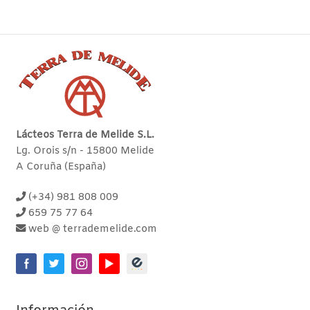
Lácteos Terra de Melide S.L.
Lg. Orois s/n - 15800 Melide
A Coruña (España)
(+34) 981 808 009
659 75 77 64
web @ terrademelide.com