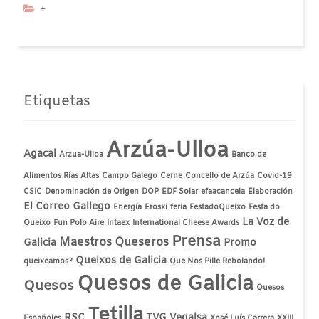
+
Etiquetas
Arzúa-Ulloa
Agacal
Arzua-Ulloa
Banco de
Alimentos Rías Altas
Campo Galego
Cerne
Concello de Arzúa
Covid-19
CSIC
Denominación de Origen
DOP
EDF Solar
efaacancela
Elaboración
El Correo Gallego
Energía
Eroski
feria
FestadoQueixo
Festa do
La Voz de
Queixo
Fun Polo Aire
Intaex
International Cheese Awards
Prensa
Maestros Queseros
Galicia
Promo
Queixos de Galicia
queixeamos?
Que Nos Pille Rebolando!
Quesos de Galicia
Quesos
Quesos
Tetilla
RSC
TVG
Vegalsa
Españoles
Xosé Luís Carrera
XXIII