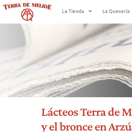
Ir
Ir
a
al
La Tienda
La Quesería
la
contenido
navegación
Lácteos Terra de Me
y el bronce en Arz