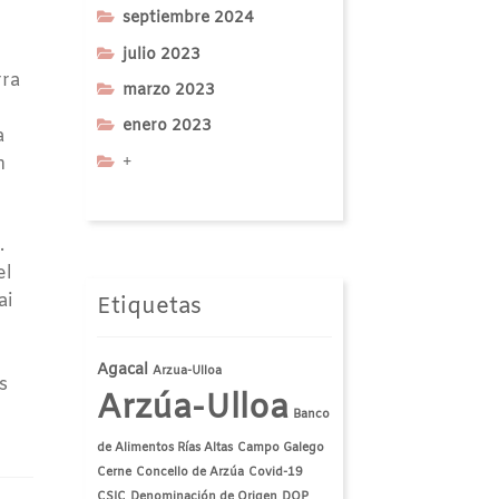
septiembre 2024
julio 2023
rra
marzo 2023
enero 2023
a
+
n
.
el
ai
Etiquetas
Agacal
Arzua-Ulloa
s
Arzúa-Ulloa
Banco
de Alimentos Rías Altas
Campo Galego
Cerne
Concello de Arzúa
Covid-19
CSIC
Denominación de Origen
DOP