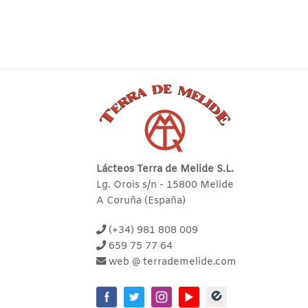
Lácteos Terra de Melide S.L.
Lg. Orois s/n - 15800 Melide
A Coruña (España)
(+34) 981 808 009
659 75 77 64
web @ terrademelide.com