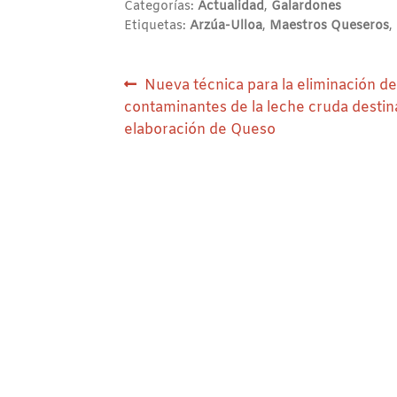
Categorías:
Actualidad
,
Galardones
Etiquetas:
Arzúa-Ulloa
,
Maestros Queseros
,
Navegación
Anterior:
Nueva técnica para la eliminación de
contaminantes de la leche cruda destina
de
elaboración de Queso
entradas