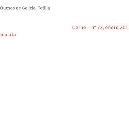
Quesos de Galicia
,
Tetilla
Siguiente:
Cerne – nº 72, enero 201
da a la