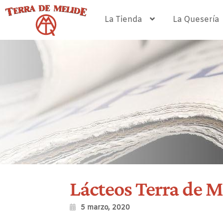
Ir
Ir
a
al
La Tienda
La Quesería
la
contenido
navegación
Lácteos Terra de Me
5 marzo, 2020