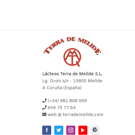
Lácteos Terra de Melide S.L.
Lg. Orois s/n - 15800 Melide
A Coruña (España)
(+34) 981 808 009
659 75 77 64
web @ terrademelide.com