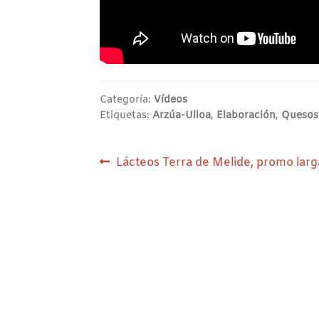
Categoría:
Vídeos
Etiquetas:
Arzúa-Ulloa
,
Elaboración
,
Quesos 
Navegación
Anterior:
Lácteos Terra de Melide, promo larg
de
entradas