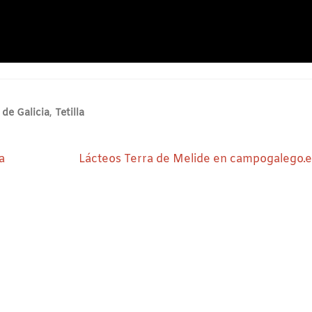
de Galicia
,
Tetilla
Siguiente:
a
Lácteos Terra de Melide en campogalego.e