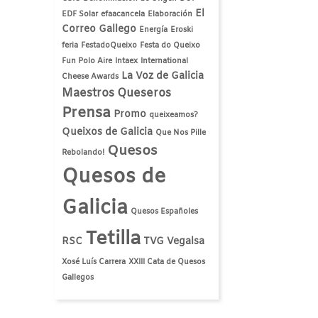
El
EDF Solar
efaacancela
Elaboración
Correo Gallego
Energía
Eroski
feria
FestadoQueixo
Festa do Queixo
Fun Polo Aire
Intaex
International
La Voz de Galicia
Cheese Awards
Maestros Queseros
Prensa
Promo
queixeamos?
Queixos de Galicia
Que Nos Pille
Quesos
Rebolando!
Quesos de
Galicia
Quesos Españoles
Tetilla
RSC
TVG
Vegalsa
Xosé Luís Carrera
XXIII Cata de Quesos
Gallegos