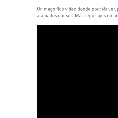
Un magnífico vídeo donde podréis ver, 
afamados quesos. Más reportajes en
nu