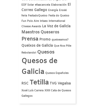
El
EDF Solar
efaacancela
Elaboración
Correo Gallego
Energía
Eroski
feria
FestadoQueixo
Festa do Queixo
Fun Polo Aire
Intaex
International
La Voz de Galicia
Cheese Awards
Maestros Queseros
Prensa
Promo
queixeamos?
Queixos de Galicia
Que Nos Pille
Quesos
Rebolando!
Quesos de
Galicia
Quesos Españoles
Tetilla
RSC
TVG
Vegalsa
Xosé Luís Carrera
XXIII Cata de Quesos
Gallegos