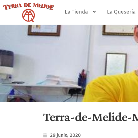
Ir
Ir
a
al
La Tienda
La Quesería
la
contenido
navegación
Terra-de-Melide-M
29 junio, 2020