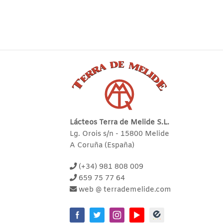
Lácteos Terra de Melide S.L.
Lg. Orois s/n - 15800 Melide
A Coruña (España)
(+34) 981 808 009
659 75 77 64
web @ terrademelide.com