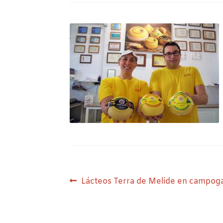
Navegación
Anterior:
Lácteos Terra de Melide en campoga
de
entradas