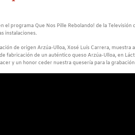
en el programa Que Nos Pille Rebolando! de la Televisión 
s instalaciones.
nación de origen Arzúa-Ulloa, Xosé Luís Carrera, muestra a
e fabricación de un auténtico queso Arzúa-Ulloa, en Lác
lacer y un honor ceder nuestra quesería para la grabación