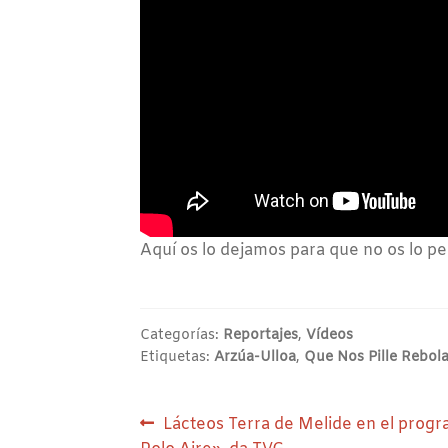
Aquí os lo dejamos para que no os lo per
Categorías:
Reportajes
,
Vídeos
Etiquetas:
Arzúa-Ulloa
,
Que Nos Pille Rebol
Navegación
Anterior:
Lácteos Terra de Melide en el prog