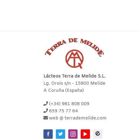
Lácteos Terra de Melide S.L.
Lg. Orois s/n - 15800 Melide
A Coruña (España)
(+34) 981 808 009
659 75 77 64
web @ terrademelide.com