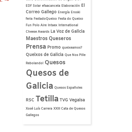
.
El
EDF Solar
efaacancela
Elaboración
Correo Gallego
Energía
Eroski
feria
FestadoQueixo
Festa do Queixo
Fun Polo Aire
Intaex
International
La Voz de Galicia
Cheese Awards
Maestros Queseros
Prensa
Promo
queixeamos?
Queixos de Galicia
Que Nos Pille
Quesos
Rebolando!
Quesos de
Galicia
Quesos Españoles
Tetilla
RSC
TVG
Vegalsa
Xosé Luís Carrera
XXIII Cata de Quesos
Gallegos