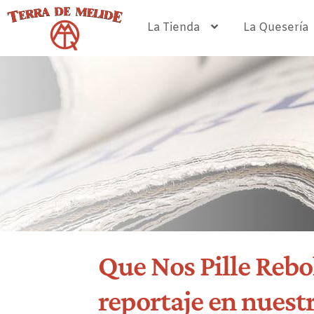
Ir
Ir
a
al
La Tienda
La Quesería
la
contenido
navegación
Que Nos Pille Rebo
reportaje en nuest