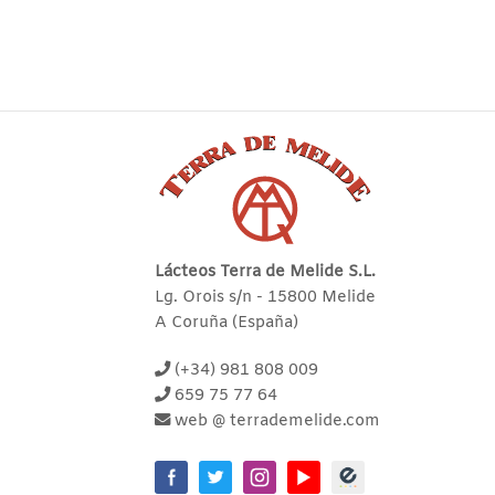
Lácteos Terra de Melide S.L.
Lg. Orois s/n - 15800 Melide
A Coruña (España)
(+34) 981 808 009
659 75 77 64
web @ terrademelide.com