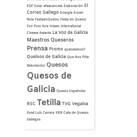
El
EDF Solar
efaacancela
Elaboración
Correo Gallego
Energía
Eroski
feria
FestadoQueixo
Festa do Queixo
Fun Polo Aire
Intaex
International
La Voz de Galicia
Cheese Awards
Maestros Queseros
Prensa
Promo
queixeamos?
Queixos de Galicia
Que Nos Pille
Quesos
Rebolando!
Quesos de
Galicia
Quesos Españoles
Tetilla
RSC
TVG
Vegalsa
Xosé Luís Carrera
XXIII Cata de Quesos
Gallegos