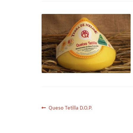
Navegación
Anterior:
Queso Tetilla D.O.P.
de
entradas