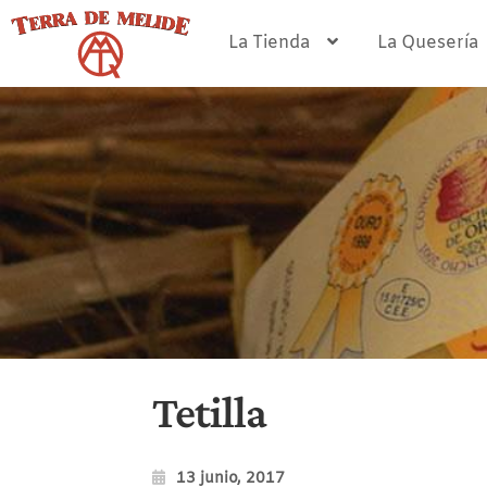
Ir
Ir
a
al
La Tienda
La Quesería
la
contenido
navegación
Tetilla
13 junio, 2017