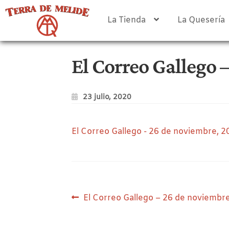
Ir
Ir
a
al
La Tienda
La Quesería
la
contenido
navegación
El Correo Gallego 
23 julio, 2020
El Correo Gallego - 26 de noviembre, 2
Navegación
Anterior:
El Correo Gallego – 26 de noviembr
de