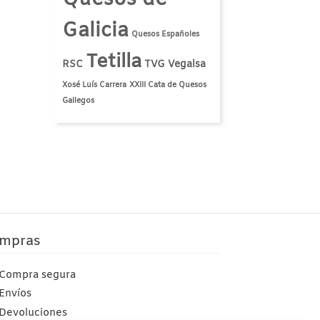
Galicia
Quesos Españoles
Tetilla
RSC
TVG
Vegalsa
Xosé Luís Carrera
XXIII Cata de Quesos
Gallegos
mpras
Compra segura
Envíos
Devoluciones