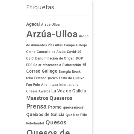
Etiquetas
Agacal
Arzua-Ulloa
Arzúa-Ulloa
Banco
de Alimentos Rías Altas
Campo Galego
Cerne
Concello de Arzúa
Covid-19
CSIC
Denominación de Origen
DOP
El
EDF Solar
efaacancela
Elaboración
Correo Gallego
Energía
Eroski
feria
FestadoQueixo
Festa do Queixo
Fun Polo Aire
Intaex
International
La Voz de Galicia
Cheese Awards
Maestros Queseros
Prensa
Promo
queixeamos?
Queixos de Galicia
Que Nos Pille
Quesos
Rebolando!
Quesos de